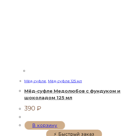
Мёд-суфле
,
Мёд-суфле 125 мл
Мёд-суфле Медолюбов с фундуком и
шоколадом 125 мл
390
₽
В корзину
⚡ Быстрый заказ