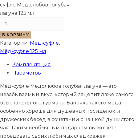
суфле Медолюбов голубая
лагуна 125 мл
В КОРЗИНУ
Категории:
Мёд-суфле
,
Мёд-суфле 125 мл
Комплектация
Параметры
Мёд-суфле Медолюбов голубая лагуна — это
незабываемый вкус, который зацепит даже самого
взыскательного гурмана. Баночка такого мёда
особенно хороша для душевных посиделок и
дружеских бесед в сочетании с чашкой душистого
чая. Таким необычным подарком вы можете
порадовать своих любимых сладкоежек.