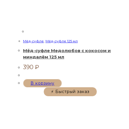
Мёд-суфле
,
Мёд-суфле 125 мл
Мёд-суфле Медолюбов с кокосом и
миндалём 125 мл
390
₽
В корзину
⚡ Быстрый заказ